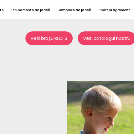
te
Echipamente de joacă
Complexe de joacă
Sport și agrement
Vezi broșura DFS
Vezi catalogul nostru