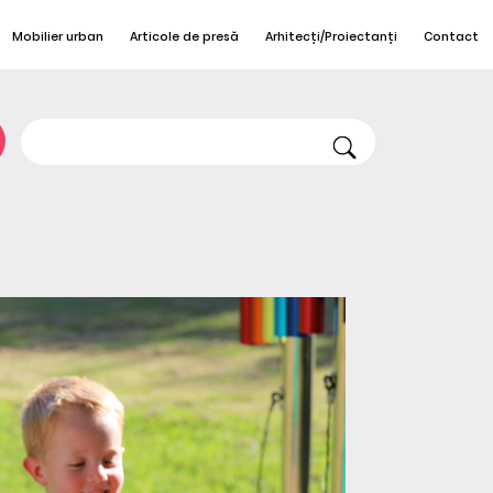
Mobilier urban
Articole de presă
Arhitecți/Proiectanți
Contact