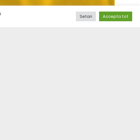
i
Setari
Accepta tot