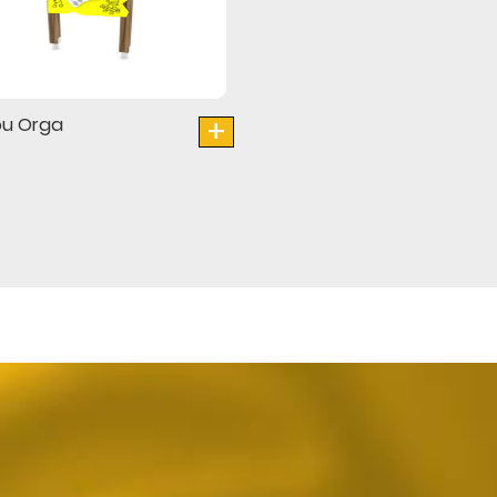
+
u Orga