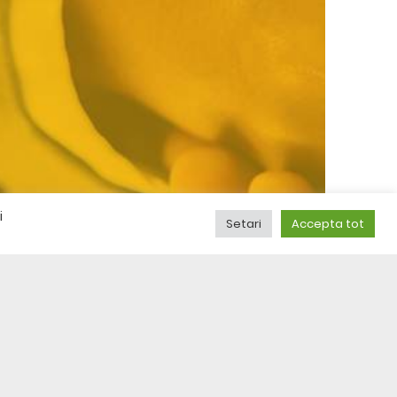
i
Setari
Accepta tot