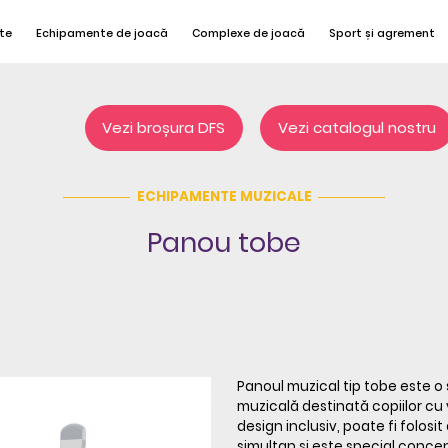
te
Echipamente de joacă
Complexe de joacă
Sport și agrement
Vezi broșura DFS
Vezi catalogul nostru
ECHIPAMENTE MUZICALE
Panou tobe
Panoul muzical tip tobe este o 
muzicală destinată copiilor cu v
design inclusiv, poate fi folos
simultan și este special concep