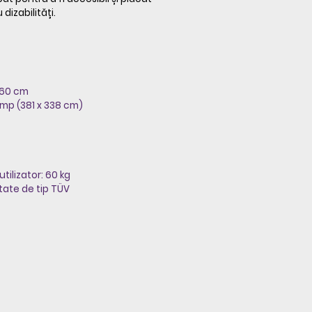
 dizabilități.
 60 cm
 mp (381 x 338 cm)
ilizator: 60 kg
tate de tip TÜV