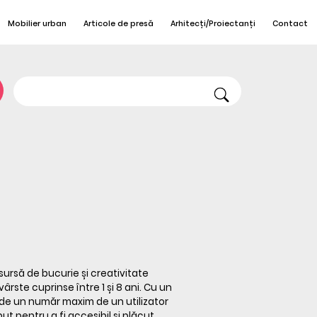
Mobilier urban
Articole de presă
Arhitecți/Proiectanți
Contact
sursă de bucurie și creativitate
ârste cuprinse între 1 și 8 ani. Cu un
it de un număr maxim de un utilizator
ut pentru a fi accesibil și plăcut