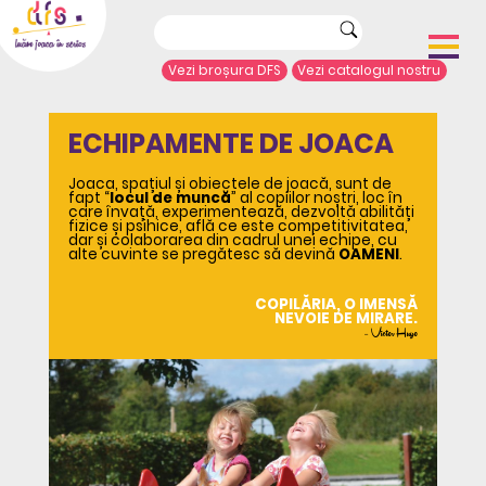
Vezi broșura DFS
Vezi catalogul nostru
Acasă
ECHIPAMENTE DE JOACA
Despre noi
Portofoliu proiecte
Joaca, spațiul și obiectele de joacă, sunt de
Echipamente de joacă
fapt “
locul de muncă
” al copiilor noștri, loc în
care învață, experimentează, dezvoltă abilități
Complexe de joacă
fizice și psihice, află ce este competitivitatea,
dar și colaborarea din cadrul unei echipe, cu
Sport și agrement
alte cuvinte se pregătesc să devină
OAMENI
.
Mobilier urban
Articole de presă
COPILĂRIA, O IMENSĂ
NEVOIE DE MIRARE.
Arhitecți/Proiectanți
– Victor Hugo
Contact