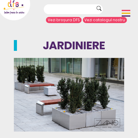
Vezi broșura DFS
Vezi catalogul nostru
Acasă
Despre noi
JARDINIERE
Portofoliu proiecte
Echipamente de joacă
Complexe de joacă
Sport și agrement
Mobilier urban
Articole de presă
Arhitecți/Proiectanți
Contact