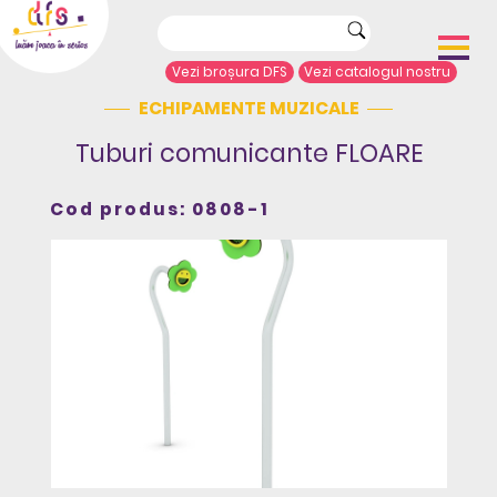
Vezi broșura DFS
Vezi catalogul nostru
ECHIPAMENTE MUZICALE
Acasă
Despre noi
Tuburi comunicante FLOARE
Portofoliu proiecte
Echipamente de joacă
Cod produs: 0808-1
Complexe de joacă
Sport și agrement
Mobilier urban
Articole de presă
Arhitecți/Proiectanți
Contact