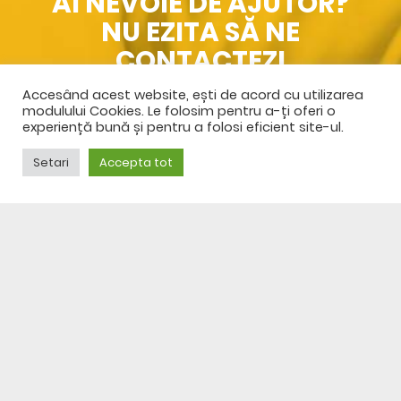
AI NEVOIE DE AJUTOR?
NU EZITA SĂ NE
CONTACTEZI
Accesând acest website, ești de acord cu utilizarea
SPRE CONTACT
modulului Cookies. Le folosim pentru a-ți oferi o
experiență bună și pentru a folosi eficient site-ul.
Setari
Accepta tot