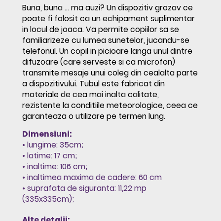
Buna, buna ... ma auzi? Un dispozitiv grozav ce
poate fi folosit ca un echipament suplimentar
in locul de joaca. Va permite copiilor sa se
familiarizeze cu lumea sunetelor, jucandu-se
telefonul. Un copil in picioare langa unul dintre
difuzoare (care serveste si ca microfon)
transmite mesaje unui coleg din cealalta parte
a dispozitivului. Tubul este fabricat din
materiale de cea mai inalta calitate,
rezistente la conditiile meteorologice, ceea ce
garanteaza o utilizare pe termen lung.
Dimensiuni:
• lungime: 35cm;
• latime: 17 cm;
• inaltime: 106 cm;
• inaltimea maxima de cadere: 60 cm
• suprafata de siguranta: 11,22 mp
(335x335cm);
Alte detalii: