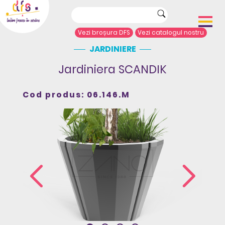
Vezi broșura DFS
Vezi catalogul nostru
JARDINIERE
Acasă
Despre noi
Jardiniera SCANDIK
Portofoliu proiecte
Echipamente de joacă
Cod produs: 06.146.M
Complexe de joacă
Sport și agrement
Mobilier urban
Articole de presă
Arhitecți/Proiectanți
Contact