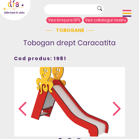
Vezi broșura DFS
Vezi catalogul nostru
TOBOGANE
Acasă
Despre noi
Tobogan drept Caracatita
Portofoliu proiecte
Echipamente de joacă
Cod produs: 1981
Complexe de joacă
Sport și agrement
Mobilier urban
Articole de presă
Arhitecți/Proiectanți
Contact