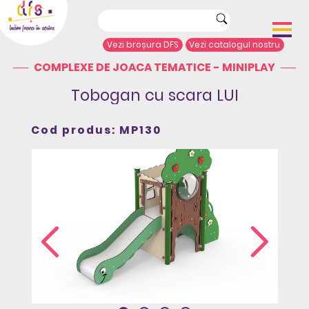
Vezi broșura DFS
Vezi catalogul nostru
COMPLEXE DE JOACA TEMATICE - MINIPLAY
Acasă
Despre noi
Tobogan cu scara LUI
Portofoliu proiecte
Echipamente de joacă
Cod produs: MP130
Complexe de joacă
Sport și agrement
Mobilier urban
Articole de presă
Arhitecți/Proiectanți
Contact