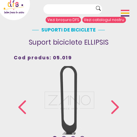
Vezi broșura DFS
Vezi catalogul nostru
SUPORTI DE BICICLETE
Acasă
Despre noi
Suport biciclete ELLIPSIS
Portofoliu proiecte
Echipamente de joacă
Cod produs: 05.019
Complexe de joacă
Sport și agrement
Mobilier urban
Articole de presă
Arhitecți/Proiectanți
Contact