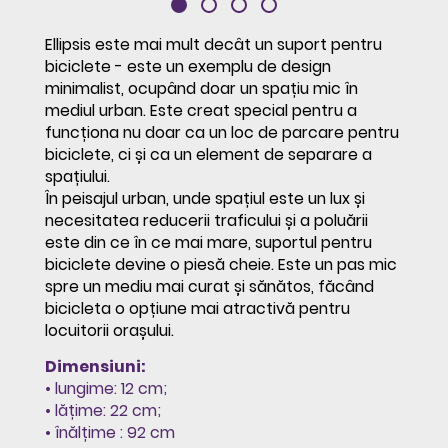
Ellipsis este mai mult decât un suport pentru
biciclete - este un exemplu de design
minimalist, ocupând doar un spațiu mic în
mediul urban. Este creat special pentru a
funcționa nu doar ca un loc de parcare pentru
biciclete, ci și ca un element de separare a
spațiului.
În peisajul urban, unde spațiul este un lux și
necesitatea reducerii traficului și a poluării
este din ce în ce mai mare, suportul pentru
biciclete devine o piesă cheie. Este un pas mic
spre un mediu mai curat și sănătos, făcând
bicicleta o opțiune mai atractivă pentru
locuitorii orașului.
Dimensiuni:
• lungime: 12 cm;
• lățime: 22 cm;
• înălțime : 92 cm