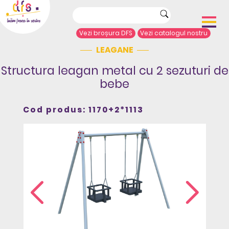
Vezi broșura DFS
Vezi catalogul nostru
LEAGANE
Acasă
Despre noi
Structura leagan metal cu 2 sezuturi de
Portofoliu proiecte
bebe
Echipamente de joacă
Complexe de joacă
Cod produs: 1170+2*1113
Sport și agrement
Mobilier urban
Articole de presă
Arhitecți/Proiectanți
Contact