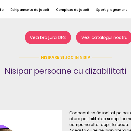
te
Echipamente de joacă
Complexe de joacă
Sport și agrement
Vezi broșura DFS
Vezi catalogul nostru
NISIPARE SI JOC IN NISIP
Nisipar persoane cu dizabilitati
Conceput sa fie inaltat pe cei 4
ofera posibilitatea si copiilor 
compania altor copii, la joaca.
Aceasta cutie de nisip ofera ce