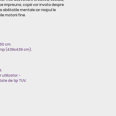
se impreuna, copiii vor invata despre
a abilitatile mentale iar nisipul le
ile motorii fine.
 60 cm.
7 mp (439x439 cm);
8;
tilizator: -
tate de tip TUV.