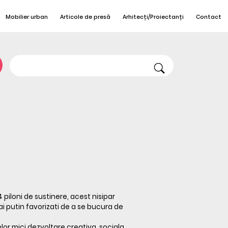
Mobilier urban
Articole de presă
Arhitecți/Proiectanți
Contact
 piloni de sustinere, acest nisipar
mai putin favorizati de a se bucura de
lor mici dezvoltare creativa, sociala,