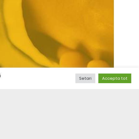
i
Setari
Accepta tot