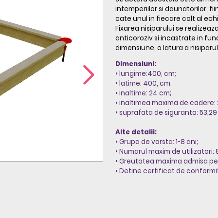
intemperiilor si daunatorilor, f
cate unul in fiecare colt al ec
Fixarea nisiparului se realizeaz
anticoroziv si incastrate in fund
dimensiune, o latura a nisiparu
Dimensiuni:
• lungime:400, cm;
• latime: 400, cm;
• inaltime: 24 cm;
• inaltimea maxima de cadere:
• suprafata de siguranta: 53,2
Alte detalii:
• Grupa de varsta: 1-8 ani;
• Numarul maxim de utilizatori: 
• Greutatea maxima admisa per 
• Detine certificat de conformi