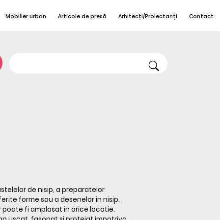
Mobilier urban
Articole de presă
Arhitecți/Proiectanți
Contact
stelelor de nisip, a preparatelor
ferite forme sau a desenelor in nisip.
 poate fi amplasat in orice locatie.
mn uscat, fasonat si protejat impotriva