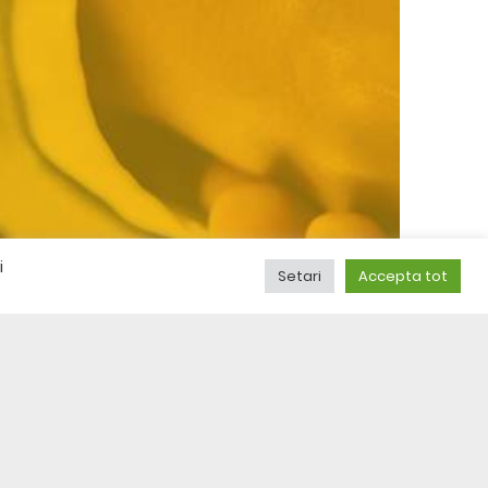
i
Setari
Accepta tot