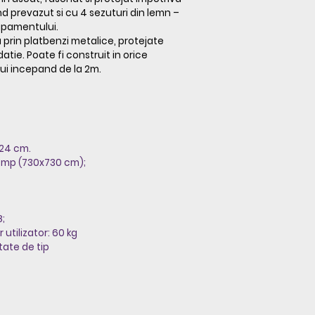
iind prevazut si cu 4 sezuturi din lemn –
hipamentului.
a prin platbenzi metalice, protejate
atie. Poate fi construit in orice
lui incepand de la 2m.
 24 cm.
9 mp (730x730 cm);
8;
utilizator: 60 kg
tate de tip