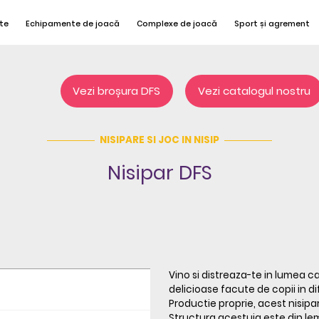
te
Echipamente de joacă
Complexe de joacă
Sport și agrement
Vezi broșura DFS
Vezi catalogul nostru
NISIPARE SI JOC IN NISIP
Nisipar DFS
Vino si distreaza-te in lumea ca
delicioase facute de copii in di
Productie proprie, acest nisipar
Structura acestuia este din le