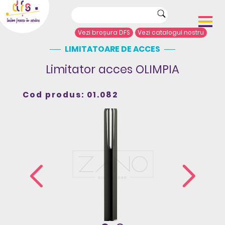
Vezi broșura DFS
Vezi catalogul nostru
LIMITATOARE DE ACCES
Acasă
Despre noi
Limitator acces OLIMPIA
Portofoliu proiecte
Echipamente de joacă
Cod produs: 01.082
Complexe de joacă
Sport și agrement
Mobilier urban
Articole de presă
Arhitecți/Proiectanți
Contact