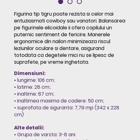
Figurina tip tigru poate rezista si celor mai
entuziasmati cowboy sau vanatori. Balansarea
pe figurinele elicoidale ii ofera copilului un
puternic sentiment de fericire. Manerele
ergonomice din nailon minimizeaza riscul
leziunilor oculare si dentare, asigurand
totodata ca degetele mici nu se lipesc de
suprafete, pe vreme inghetata.
Dimensiuni:
• lungime: 106 cm;
• latime: 28 cm;
• inaltime: 87 cm;
• inaltimea maxima de cadere: 50 cm;
• suprafata de siguranta: 7,79 mp (342 x 228
cm)
Alte detalii:
• Grupa de varsta: 3-8 ani