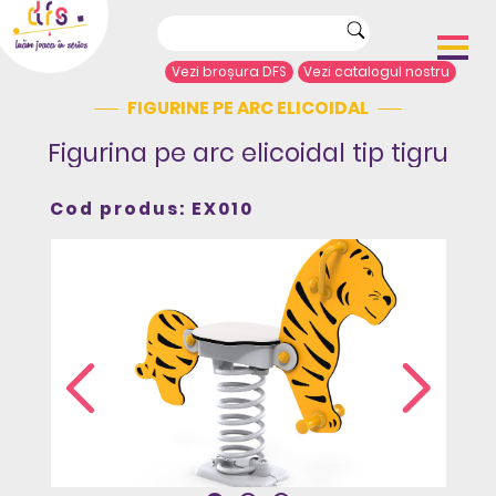
Vezi broșura DFS
Vezi catalogul nostru
FIGURINE PE ARC ELICOIDAL
Acasă
Despre noi
Figurina pe arc elicoidal tip tigru
Portofoliu proiecte
Echipamente de joacă
Cod produs: EX010
Complexe de joacă
Sport și agrement
Mobilier urban
Articole de presă
Arhitecți/Proiectanți
Contact