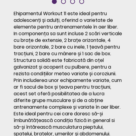
Ehipamentul Workout 11 este ideal pentru
adolescenți și adulți, oferind o varietate de
elemente pentru antrenamentele în aer liber.
In componența sa sunt incluse 2 scări verticale
cu brațe de extensie, 2 brațe orizontale, 4
bare orizontale, 2 bare cu inele, 1 țeavă pentru
tracțiuni, 2 bare cu mânere și 1 sac de box.
Structura solidă este fabricată din oțel
galvanizat și acoperit cu pulbere, pentru a
rezista condițiilor meteo variate și coroziunii.
Prin includerea unor echipamente variate, cum
ar fi sacul de box și țeava pentru tracțiuni,
acest set oferă posibilitatea de a lucra
diferite grupe musculare și de a obține
antrenamente complexe și variate în aer liber.
Este ideal pentru cei care doresc să-și
îmbunătățească condiția fizică in general si
să-și întărească musculatura pieptului,
spatelui, brațelor, umerilor și abdomenului.