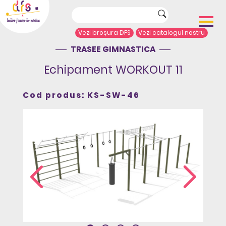
Vezi broșura DFS
Vezi catalogul nostru
TRASEE GIMNASTICA
Acasă
Despre noi
Echipament WORKOUT 11
Portofoliu proiecte
Echipamente de joacă
Cod produs: KS-SW-46
Complexe de joacă
Sport și agrement
Mobilier urban
Articole de presă
Arhitecți/Proiectanți
Contact