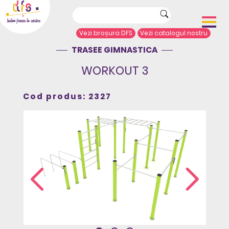
Vezi broșura DFS
Vezi catalogul nostru
TRASEE GIMNASTICA
Acasă
Despre noi
WORKOUT 3
Portofoliu proiecte
Echipamente de joacă
Cod produs: 2327
Complexe de joacă
Sport și agrement
Mobilier urban
Articole de presă
Arhitecți/Proiectanți
Contact