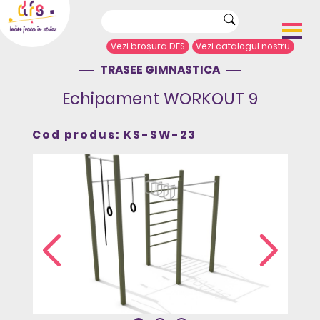
Vezi broșura DFS
Vezi catalogul nostru
TRASEE GIMNASTICA
Acasă
Despre noi
Echipament WORKOUT 9
Portofoliu proiecte
Echipamente de joacă
Cod produs: KS-SW-23
Complexe de joacă
Sport și agrement
Mobilier urban
Articole de presă
Arhitecți/Proiectanți
Contact