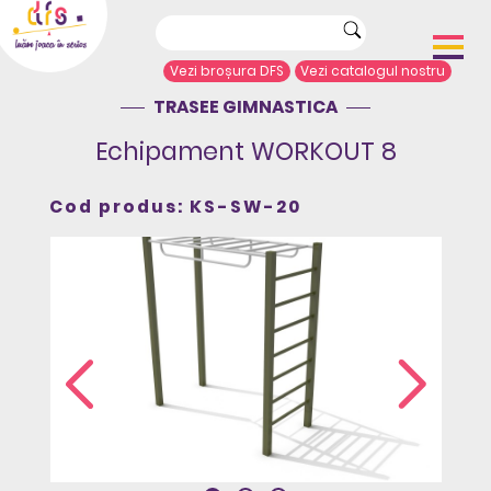
Vezi broșura DFS
Vezi catalogul nostru
TRASEE GIMNASTICA
Acasă
Despre noi
Echipament WORKOUT 8
Portofoliu proiecte
Echipamente de joacă
Cod produs: KS-SW-20
Complexe de joacă
Sport și agrement
Mobilier urban
Articole de presă
Arhitecți/Proiectanți
Contact