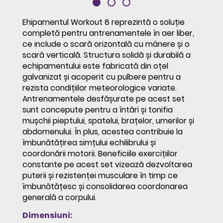
Ehipamentul Workout 8 reprezintă o soluție
completă pentru antrenamentele în aer liber,
ce include o scară orizontală cu mânere și o
scară verticală. Structura solidă și durabilă a
echipamentului este fabricată din oțel
galvanizat și acoperit cu pulbere pentru a
rezista condițiilor meteorologice variate.
Antrenamentele desfășurate pe acest set
sunt concepute pentru a întări și tonifia
mușchii pieptului, spatelui, brațelor, umerilor și
abdomenului. În plus, acestea contribuie la
îmbunătățirea simțului echilibrului și
coordonării motorii. Beneficiile exercițiilor
constante pe acest set vizează dezvoltarea
puterii și rezistenței musculare în timp ce
îmbunătățesc și consolidarea coordonarea
generală a corpului.
Dimensiuni: