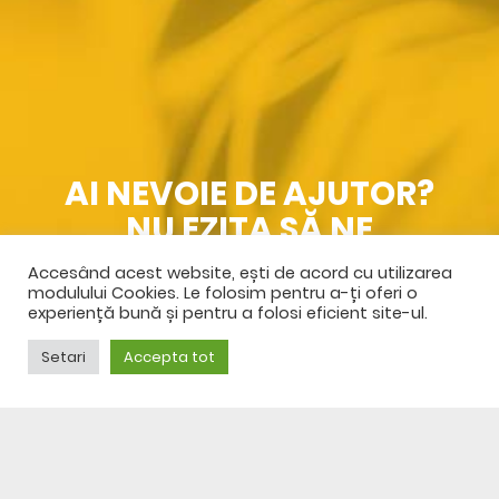
AI NEVOIE DE AJUTOR?
NU EZITA SĂ NE
CONTACTEZI
Accesând acest website, ești de acord cu utilizarea
modulului Cookies. Le folosim pentru a-ți oferi o
experiență bună și pentru a folosi eficient site-ul.
SPRE CONTACT
Setari
Accepta tot