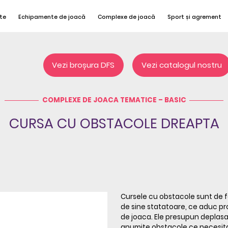
te
Echipamente de joacă
Complexe de joacă
Sport și agrement
Vezi broșura DFS
Vezi catalogul nostru
COMPLEXE DE JOACA TEMATICE – BASIC
CURSA CU OBSTACOLE DREAPTA
Cursele cu obstacole sunt de fa
de sine statatoare, ce aduc pr
de joaca. Ele presupun deplasa
anumite obstacole ce necesita 