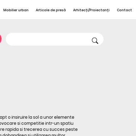
Mobilier urban
Articole de presă
Arhitecți/Proiectanți
Contact
pt o insiruire la sol a unor elemente
ovocare si competitie intr-un spatiu
re rapida si trecerea cu succes peste
dobandirea si utilizarea multor