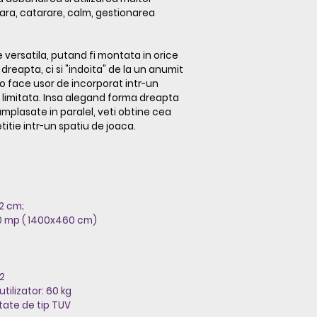
ulara, catarare, calm, gestionarea
 versatila, putand fi montata in orice
 dreapta, ci si "indoita" de la un anumit
o face usor de incorporat intr-un
 limitata. Insa alegand forma dreapta
mplasate in paralel, veti obtine cea
tie intr-un spatiu de joaca.
2 cm;
40 mp ( 1400x460 cm)
12
ilizator: 60 kg
tate de tip TUV