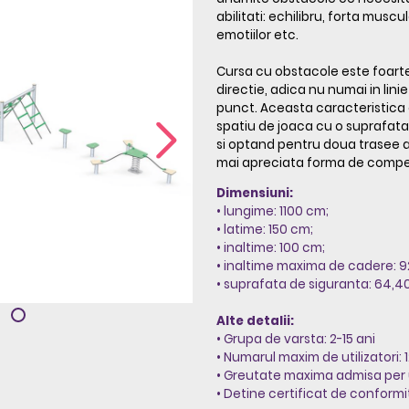
abilitati: echilibru, forta musc
emotiilor etc.
Cursa cu obstacole este foarte
directie, adica nu numai in linie
punct. Aceasta caracteristica 
spatiu de joaca cu o suprafata
si optand pentru doua trasee a
mai apreciata forma de competi
Dimensiuni:
• lungime: 1100 cm;
• latime: 150 cm;
• inaltime: 100 cm;
• inaltime maxima de cadere: 9
• suprafata de siguranta: 64,
Alte detalii:
• Grupa de varsta: 2-15 ani
• Numarul maxim de utilizatori: 
• Greutate maxima admisa per ut
• Detine certificat de conformi