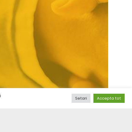
i
Setari
Accepta tot