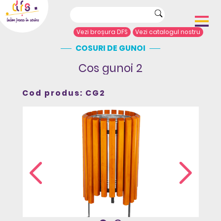
Vezi broșura DFS
Vezi catalogul nostru
COSURI DE GUNOI
Acasă
Despre noi
Cos gunoi 2
Portofoliu proiecte
Echipamente de joacă
Cod produs: CG2
Complexe de joacă
Sport și agrement
Mobilier urban
Articole de presă
Arhitecți/Proiectanți
Contact