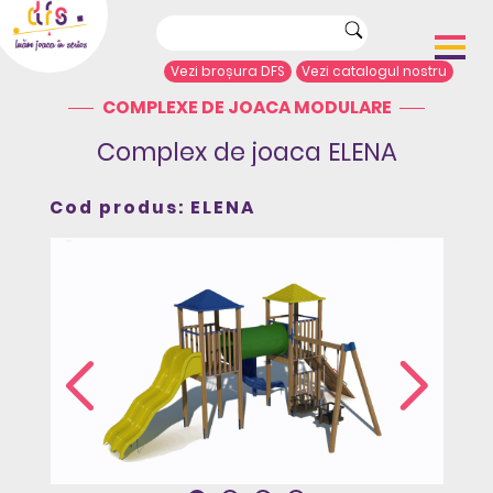
Vezi broșura DFS
Vezi catalogul nostru
COMPLEXE DE JOACA MODULARE
Acasă
Despre noi
Complex de joaca ELENA
Portofoliu proiecte
Echipamente de joacă
Cod produs: ELENA
Complexe de joacă
Sport și agrement
Mobilier urban
Articole de presă
Arhitecți/Proiectanți
Contact