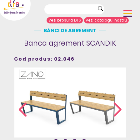
Vezi broșura DFS
Vezi catalogul nostru
BĂNCI DE AGREMENT
Acasă
Despre noi
Banca agrement SCANDIK
Portofoliu proiecte
Echipamente de joacă
Cod produs: 02.046
Complexe de joacă
Sport și agrement
Mobilier urban
Articole de presă
Arhitecți/Proiectanți
Contact