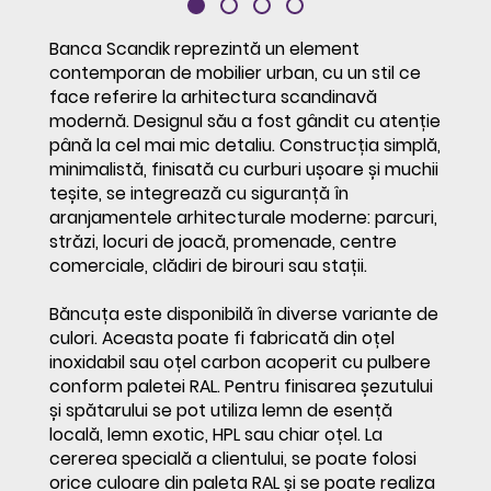
Banca Scandik reprezintă un element
contemporan de mobilier urban, cu un stil ce
face referire la arhitectura scandinavă
modernă. Designul său a fost gândit cu atenție
până la cel mai mic detaliu. Construcția simplă,
minimalistă, finisată cu curburi ușoare și muchii
teșite, se integrează cu siguranță în
aranjamentele arhitecturale moderne: parcuri,
străzi, locuri de joacă, promenade, centre
comerciale, clădiri de birouri sau stații.
Băncuța este disponibilă în diverse variante de
culori. Aceasta poate fi fabricată din oțel
inoxidabil sau oțel carbon acoperit cu pulbere
conform paletei RAL. Pentru finisarea șezutului
și spătarului se pot utiliza lemn de esență
locală, lemn exotic, HPL sau chiar oțel. La
cererea specială a clientului, se poate folosi
orice culoare din paleta RAL și se poate realiza