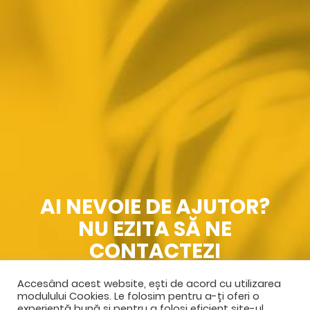
AI NEVOIE DE AJUTOR?
NU EZITA SĂ NE
CONTACTEZI
Accesând acest website, ești de acord cu utilizarea
SPRE CONTACT
modulului Cookies. Le folosim pentru a-ți oferi o
experiență bună și pentru a folosi eficient site-ul.