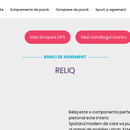
te
Echipamente de joacă
Complexe de joacă
Sport și agrement
Vezi broșura DFS
Vezi catalogul nostru
BĂNCI DE AGREMENT
RELIQ
Reliq este o componenta perfe
pietonal este intens.
Spatarul modern de care va put
al gamei de mobilier urban. Est