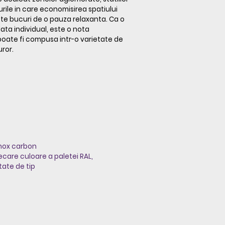
rile in care economisirea spatiului
 te bucuri de o pauza relaxanta. Ca o
lata individual, este o nota
 poate fi compusa intr-o varietate de
uror.
 inox carbon
fiecare culoare a paletei RAL,
tate de tip