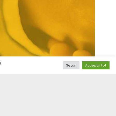
i
Setari
Accepta tot