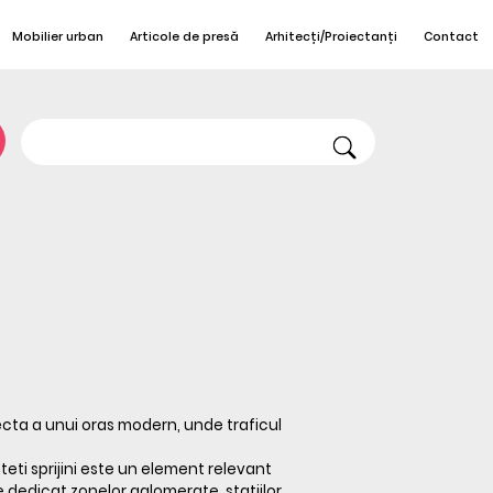
Mobilier urban
Articole de presă
Arhitecți/Proiectanți
Contact
cta a unui oras modern, unde traficul
eti sprijini este un element relevant
e dedicat zonelor aglomerate, statiilor