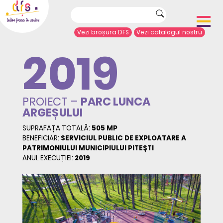
Vezi broșura DFS
Vezi catalogul nostru
2019
Acasă
Despre noi
Portofoliu proiecte
Echipamente de joacă
PROIECT –
PARC LUNCA
Complexe de joacă
ARGEȘULUI
Sport și agrement
Mobilier urban
SUPRAFAȚA TOTALĂ:
505 MP
BENEFICIAR:
SERVICIUL PUBLIC DE EXPLOATARE A
Articole de presă
PATRIMONIULUI MUNICIPIULUI PITEȘTI
Arhitecți/Proiectanți
ANUL EXECUȚIEI:
2019
Contact