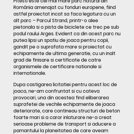
Pitesti este cel mai mare parc natural din
România amenajat cu fonduri europene, fiind
astfel proiectat incat sa faca legatura cu un
alt parc – Parcul Strand, printr-o alee
pietonala si o pista de biciclete ce trec pe sub
podul raului Arges. Evident ca din acest parc nu
putea lipsi un spatiu de joaca pentru copii,
gandit pe o suprafata mare si proiectat cu
echipamente de ultima generatie, cu un inalt
grad de finisare si certificate de catre
organismele de certificare nationale si
internationale.
Dupa castigarea licitatiei pentru acest loc de
joaca, ne-am confruntat si cu cateva
provocari, una din acestea find eliberarea
suprafetei de vechile echipamente de joaca
deteriorate, care contineau structuri de beton
foarte mari si a caror inlaturare ne-a creat
serioase probleme de transport si aducere a
pamantului la planeitatea de care aveam