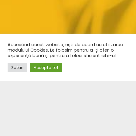
Accesând acest website, ești de acord cu utilizarea
modulului Cookies. Le folosim pentru a-ți oferi o
AI NEVOIE DE AJUTOR?
experiență bună și pentru a folosi eficient site-ul.
NU EZITA SĂ NE
Setari
Accepta tot
CONTACTEZI
SPRE CONTACT